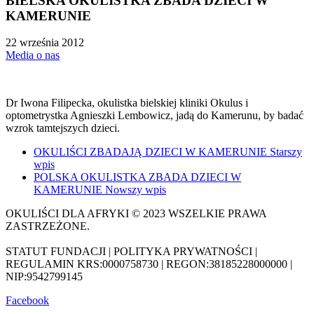
BIELSKA OKULISTKA ZBADA DZIECI W
KAMERUNIE
22 września 2012
Media o nas
Dr Iwona Filipecka, okulistka bielskiej kliniki Okulus i
optometrystka Agnieszki Lembowicz, jadą do Kamerunu, by badać
wzrok tamtejszych dzieci.
OKULIŚCI ZBADAJĄ DZIECI W KAMERUNIE
Starszy
wpis
POLSKA OKULISTKA ZBADA DZIECI W
KAMERUNIE
Nowszy wpis
OKULIŚCI DLA AFRYKI © 2023 WSZELKIE PRAWA
ZASTRZEŻONE.
STATUT FUNDACJI | POLITYKA PRYWATNOŚCI |
REGULAMIN KRS:0000758730 | REGON:38185228000000 |
NIP:9542799145
Facebook