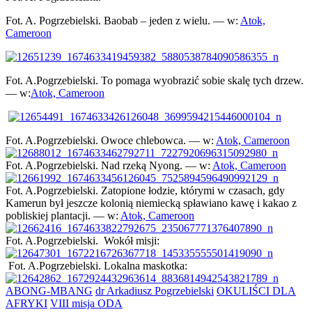
Fot. A. Pogrzebielski.
Baobab – jeden z wielu.
— w:
Atok,
Cameroon
Fot. A.Pogrzebielski. To pomaga wyobrazić sobie skalę tych drzew.
— w:
Atok, Cameroon
Fot. A.Pogrzebielski. Owoce chlebowca.
— w:
Atok, Cameroon
Fot. A.Pogrzebielski.
Nad rzeką Nyong.
— w:
Atok, Cameroon
Fot. A.Pogrzebielski. Zatopione łodzie, którymi w czasach, gdy
Kamerun był jeszcze kolonią niemiecką spławiano kawę i kakao z
pobliskiej plantacji.
— w:
Atok, Camer
oon
Fot. A.Pogrzebielski. Wokół misji:
Fot. A.Pogrzebielski. Lokalna maskotka:
ABONG-MBANG
dr Arkadiusz Pogrzebielski
OKULIŚCI DLA
AFRYKI
VIII misja ODA