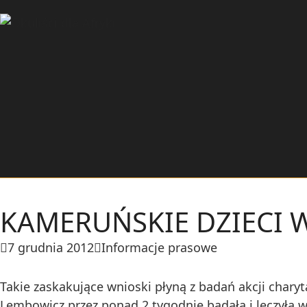
KAMERUŃSKIE DZIECI 
7 grudnia 2012
Informacje prasowe
Takie zaskakujące wnioski płyną z badań akcji charyt
Lembowicz przez ponad 2 tygodnie badała i leczyła wz