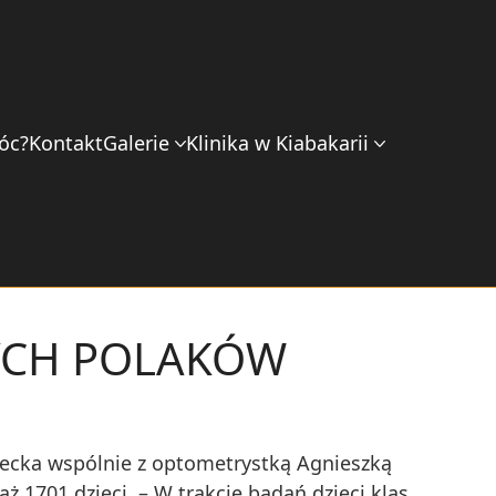
óc?
Kontakt
Galerie
Klinika w Kiabakarii
DYCH POLAKÓW
lipecka wspólnie z optometrystką Agnieszką
 1701 dzieci. – W trakcie badań dzieci klas