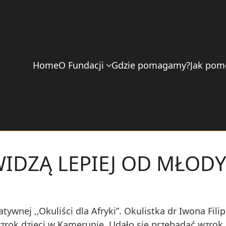
Home
O Fundacji
Gdzie pomagamy?
Jak pom
WIDZĄ LEPIEJ OD MŁO
atywnej ,,Okuliści dla Afryki”. Okulistka dr Iwona Fi
rok dzieci w Kamerunie. Udało się przebadać wzrok aż