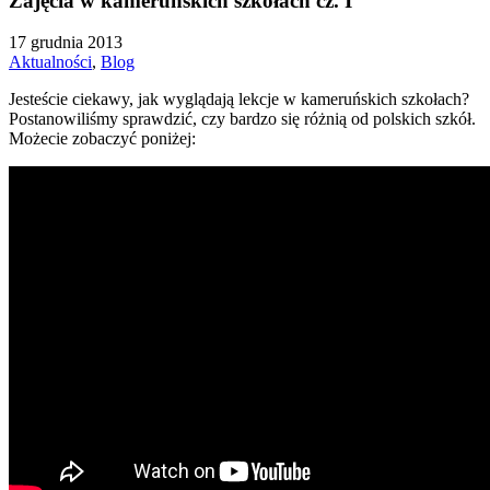
Zajęcia w kameruńskich szkołach cz. I
17 grudnia 2013
Aktualności
,
Blog
Jesteście ciekawy, jak wyglądają lekcje w kameruńskich szkołach?
Postanowiliśmy sprawdzić, czy bardzo się różnią od polskich szkół.
Możecie zobaczyć poniżej: