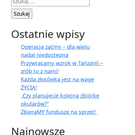
Szukaj:
Ostatnie wpisy
Operacja zaćmy – dla wielu
nadal niedostępna
Przywracamy wzrok w Tanzanii –
zrób to z nami!
Każda złotówka jest na wagę
ŻYCIA!
„Czy planujecie kolejną zbiórkę
okularów?”
ZbieraMY fundusze na sprzęt!
Najnowsze