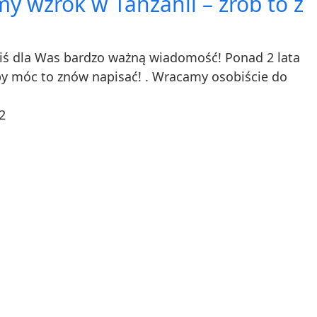
y wzrok w Tanzanii – zrób to z
iś dla Was bardzo ważną wiadomość! Ponad 2 lata
by móc to znów napisać! . Wracamy osobiście do
2