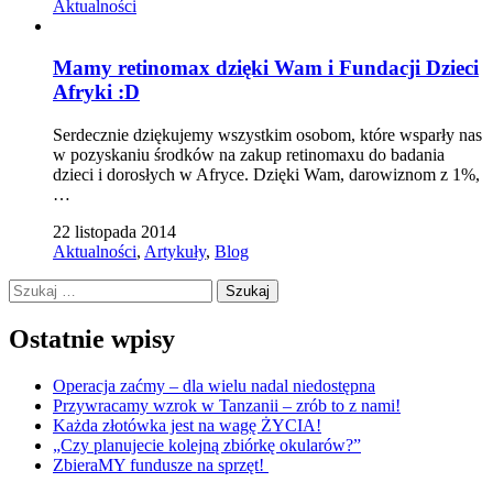
Aktualności
Mamy retinomax dzięki Wam i Fundacji Dzieci
Afryki :D
Serdecznie dziękujemy wszystkim osobom, które wsparły nas
w pozyskaniu środków na zakup retinomaxu do badania
dzieci i dorosłych w Afryce. Dzięki Wam, darowiznom z 1%,
…
22 listopada 2014
Aktualności
,
Artykuły
,
Blog
Szukaj:
Ostatnie wpisy
Operacja zaćmy – dla wielu nadal niedostępna
Przywracamy wzrok w Tanzanii – zrób to z nami!
Każda złotówka jest na wagę ŻYCIA!
„Czy planujecie kolejną zbiórkę okularów?”
ZbieraMY fundusze na sprzęt!