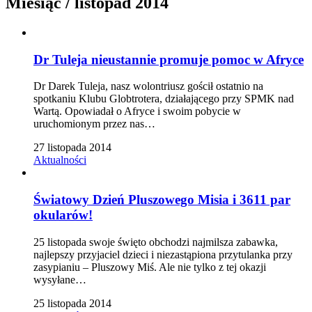
Miesiąc /
listopad 2014
Dr Tuleja nieustannie promuje pomoc w Afryce
Dr Darek Tuleja, nasz wolontriusz gościł ostatnio na
spotkaniu Klubu Globtrotera, działającego przy SPMK nad
Wartą. Opowiadał o Afryce i swoim pobycie w
uruchomionym przez nas…
27 listopada 2014
Aktualności
Światowy Dzień Pluszowego Misia i 3611 par
okularów!
25 listopada swoje święto obchodzi najmilsza zabawka,
najlepszy przyjaciel dzieci i niezastąpiona przytulanka przy
zasypianiu – Pluszowy Miś. Ale nie tylko z tej okazji
wysyłane…
25 listopada 2014