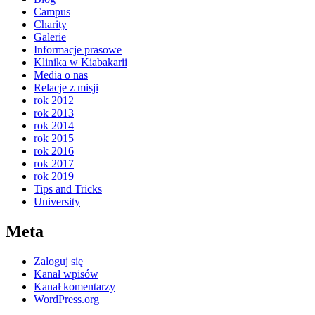
Campus
Charity
Galerie
Informacje prasowe
Klinika w Kiabakarii
Media o nas
Relacje z misji
rok 2012
rok 2013
rok 2014
rok 2015
rok 2016
rok 2017
rok 2019
Tips and Tricks
University
Meta
Zaloguj się
Kanał wpisów
Kanał komentarzy
WordPress.org